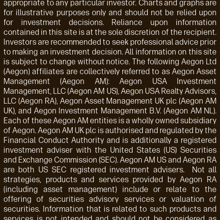
appropriate to any particular investor. Charts and graphs are
for illustrative purposes only and should not be relied upon
for investment decisions. Reliance upon information
contained in this site is at the sole discretion of the recipient.
Investors are recommended to seek professional advice prior
to making an investment decision. All information on this site
is subject to change without notice. The following Aegon Ltd
(Aegon) affiliates are collectively referred to as Aegon Asset
Management (Aegon AM): Aegon USA Investment
Management, LLC (Aegon AM US), Aegon USA Realty Advisors,
LLC (Aegon RA), Aegon Asset Management UK plc (Aegon AM
UK), and Aegon Investment Management B.V. (Aegon AM NL).
Each of these Aegon AM entities is a wholly owned subsidiary
of Aegon. Aegon AM UK plc is authorised and regulated by the
Financial Conduct Authority and is additionally a registered
investment adviser with the United States (US) Securities
and Exchange Commission (SEC). Aegon AM US and Aegon RA
are both US SEC registered investment advisers. Not all
strategies, products and services provided by Aegon RA
(including asset management) include or relate to the
offering of securities advisory services or valuation of
securities. Information that is related to such products and
services is not intended and should not be considered as