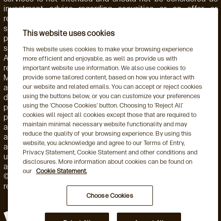
investment advice regarding securities or an offer or
recommendation for the sale or purchase of any security,
strategy, or investment instrument. Accordingly, such
This website uses cookies
products and services are not regulated by the SEC or
subject to the protections of the U.S. Investment Advisers
This website uses cookies to make your browsing experience
Act of 1940 or related regulations. Aegon AM NL is
more efficient and enjoyable, as well as provide us with
registered with the Netherlands Authority for the Financial
important website use information. We also use cookies to
Markets. Aegon AM NL has also entered into a participating
provide some tailored content, based on how you interact with
our website and related emails. You can accept or reject cookies
affiliate arrangement with Aegon AM US. Aegon AM entities
using the buttons below, or you can customize your preferences
deliver services to, and share resources with, one another
using the ‘Choose Cookies’ button. Choosing to ‘Reject All’
pursuant to applicable law as well as both global and local,
cookies will reject all cookies except those that are required to
policies, monitoring, and supervision. Personnel employed by
maintain minimal necessary website functionality and may
a foreign Aegon AM entity engaged in activity for, or through,
reduce the quality of your browsing experience. By using this
a local Aegon AM entity are subject to that local entity's
website, you acknowledge and agree to our Terms of Entry,
applicable requirements and oversight. This may include the
Privacy Statement, Cookie Statement and other conditions and
use of delegation arrangements and/or a participating
disclosures. More information about cookies can be found on
affiliate arrangement (as this term is used by the US SEC).
our
Cookie Statement.
©2026 Aegon Asset Management or its affiliates. All rights
reserved.
Choose Cookies